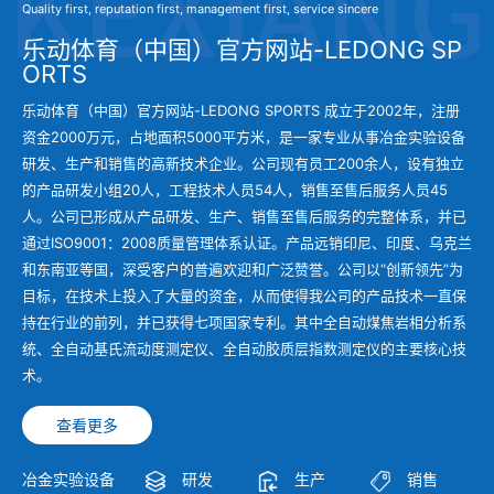
Quality first, reputation first, management first, service sincere
冶金渣、保护渣等高温物性检测设备
企业荣誉
乐动体育（中国）官方网站-LEDONG SP
ORTS
冶金石灰活性度测定仪
乐动体育（中国）官方网站-LEDONG SPORTS
乐动体育（中国）官方网站-LEDONG SPORTS 成立于2002年，注册
资金2000万元，占地面积5000平方米，是一家专业从事冶金实验设备
矿石、焦炭物理检测及制样设备
研发、生产和销售的高新技术企业。公司现有员工200余人，设有独立
的产品研发小组20人，工程技术人员54人，销售至售后服务人员45
工业分析、测硫仪等
人。公司已形成从产品研发、生产、销售至售后服务的完整体系，并已
通过ISO9001：2008质量管理体系认证。产品远销印尼、印度、乌克兰
和东南亚等国，深受客户的普遍欢迎和广泛赞誉。公司以“创新领先”为
目标，在技术上投入了大量的资金，从而使得我公司的产品技术一直保
持在行业的前列，并已获得七项国家专利。其中全自动煤焦岩相分析系
统、全自动基氏流动度测定仪、全自动胶质层指数测定仪的主要核心技
术。
查看更多
冶金实验设备
研发
生产
销售