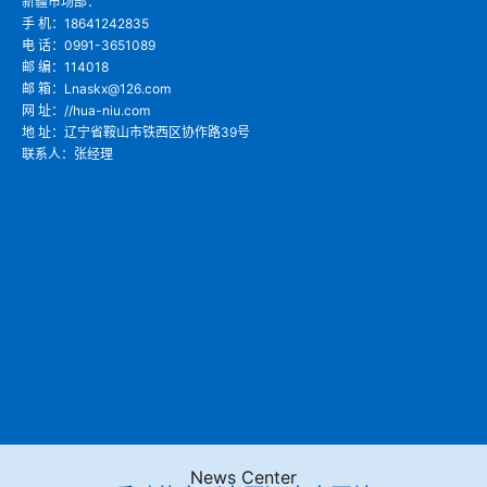
新疆市场部：
手 机：18641242835
电 话：0991-3651089
邮 编：114018
邮 箱：Lnaskx@126.com
网 址：//hua-niu.com
地 址：辽宁省鞍山市铁西区协作路39号
联系人：张经理
News Center