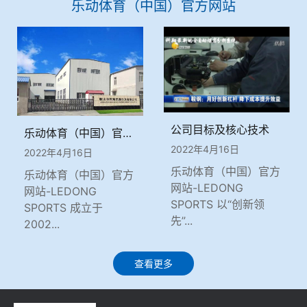
乐动体育（中国）官方网站
公司目标及核心技术
乐动体育（中国）官方网站-LEDONG SPORTS 简介
2022年4月16日
2022年4月16日
乐动体育（中国）官方
乐动体育（中国）官方
网站-LEDONG
网站-LEDONG
SPORTS 以“创新领
SPORTS 成立于
先”...
2002...
查看更多