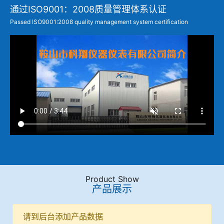
通过ISO9001：2008质量管理体系认证
Passed ISO9001:2008 quality management system certification
Product Show
产品展示
请到后台添加产品数据